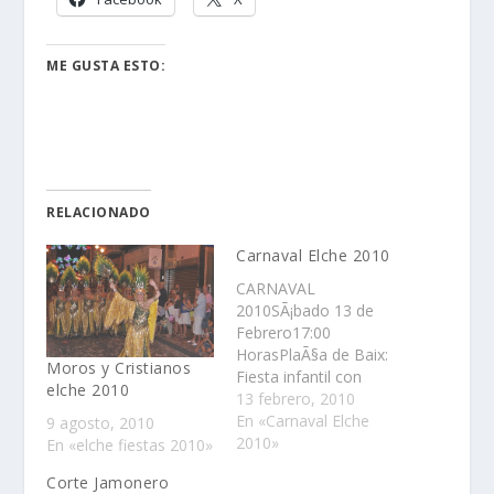
ME GUSTA ESTO:
RELACIONADO
Carnaval Elche 2010
CARNAVAL
2010SÃ¡bado 13 de
Febrero17:00
HorasPlaÃ§a de Baix:
Moros y Cristianos
Fiesta infantil con
elche 2010
animaciÃ³n a cargo del
13 febrero, 2010
grupo LA NONA
En «Carnaval Elche
9 agosto, 2010
TEATRE. Comienzo de
2010»
En «elche fiestas 2010»
las inscripciones para
Corte Jamonero
el concurso.Glorieta: