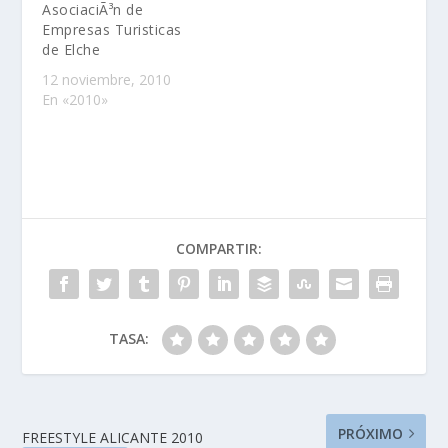
AsociaciÃ³n de
ActuaciÃ³n de los
Empresas Turisticas
grupos noveles
de Elche
ilicitanos EMILVIS y
PILAR ARJONA.18:30
12 noviembre, 2010
HorasDesfile de
En «2010»
Carnaval con el
siguiente itinerario:
PlaÃ§a de Baix,
Corredora, carrer
Ample, PlaÃ§a…
COMPARTIR:
TASA:
PRÓXIMO
FREESTYLE ALICANTE 2010