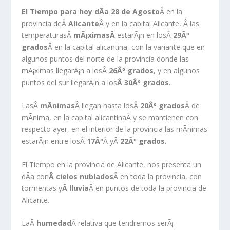
El Tiempo para hoy dÃ­a 28 de Agosto
Â en la
provincia deÂ
Alicante
Â y en la capital Alicante, Â las
temperaturasÂ
mÃ¡ximasÂ
estarÃ¡n en losÂ
29Âº
grados
Â en la capital alicantina, con la variante que en
algunos puntos del norte de la provincia donde las
mÃ¡ximas llegarÃ¡n a losÂ
26Âº grados
, y en algunos
puntos del sur llegarÃ¡n a los
Â 30Âº grados.
LasÂ
mÃ­nimas
Â llegan hasta losÂ
20Âº grados
Â de
mÃ­nima, en la capital alicantinaÂ y se mantienen con
respecto ayer, en el interior de la provincia las mÃ­nimas
estarÃ¡n entre losÂ
17Âº
Â yÂ
22Âº grados
.
El Tiempo en la provincia de Alicante, nos presenta un
dÃ­a con
Â cielos nublados
Â en toda la provincia, con
tormentas y
Â lluvia
Â en puntos de toda la provincia de
Alicante.
LaÂ
humedad
Â relativa que tendremos serÃ¡