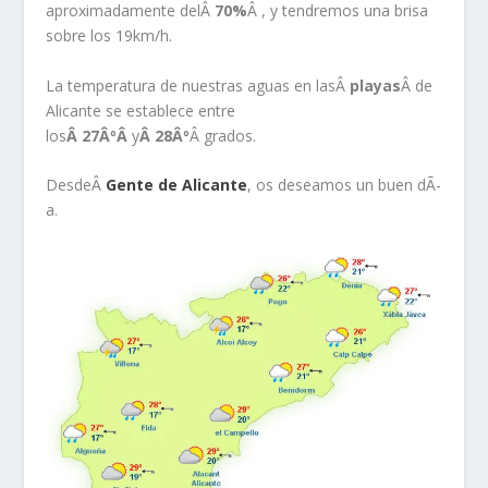
aproximadamente delÂ
70%
Â , y tendremos una brisa
sobre los 19km/h.
La temperatura de nuestras aguas en lasÂ
playas
Â de
Alicante se establece entre
los
Â 27ÂºÂ
y
Â 28Âº
Â grados.
DesdeÂ
Gente de Alicante
, os deseamos un buen dÃ­
a.