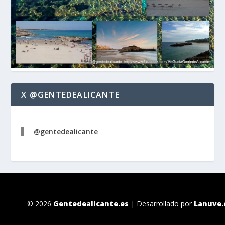
X @GENTEDEALICANTE
@gentedealicante
© 2026
Gentedealicante.es
| Desarrollado por
Lanuve.