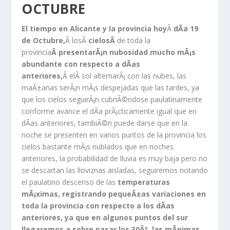
OCTUBRE
El tiempo en Alicante y la provincia hoy
Â
dÃ­a 19
de Octubre,
Â losÂ
cielosÂ
de toda la
provincia
Â presentarÃ¡n nubosidad mucho mÃ¡s
abundante con respecto a dÃ­as
anteriores,
Â elÂ sol alternarÃ¡ con las nubes, las
maÃ±anas serÃ¡n mÃ¡s despejadas que las tardes, ya
que los cielos seguirÃ¡n cubriÃ©ndose paulatinamente
conforme avance el dÃ­a prÃ¡cticamente igual que en
dÃ­as anteriores, tambiÃ©n puede darse que en la
noche se presenten en varios puntos de la provincia los
cielos bastante mÃ¡s nublados que en noches
anteriores, la probabilidad de lluvia es muy baja pero no
se descartan las lloviznas aisladas, seguiremos notando
el paulatino descenso de las
temperaturas
mÃ¡ximas, registrando pequeÃ±as variaciones en
toda la provincia con respecto a los dÃ­as
anteriores, ya que en algunos puntos del sur
llegaremos a sobre pasar los 30Âº, las mÃ­nimas