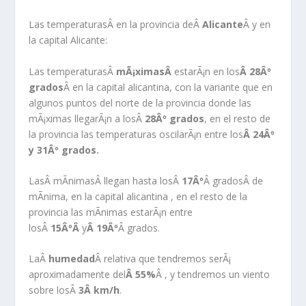
Las temperaturas
Â en la provincia deÂ
Alicante
Â y en
la capital Alicante:
Las temperaturasÂ
mÃ¡ximasÂ
estarÃ¡n en los
Â 28Âº
grados
Â en la capital alicantina, con la variante que en
algunos puntos del norte de la provincia donde las
mÃ¡ximas llegarÃ¡n a losÂ
28Âº grados
, en el resto de
la provincia las temperaturas oscilarÃ¡n entre los
Â 24Âº
y 31Âº grados.
LasÂ mÃ­nimasÂ llegan hasta losÂ
17Âº
Â gradosÂ de
mÃ­nima, en la capital alicantina , en el resto de la
provincia las mÃ­nimas estarÃ¡n entre
losÂ
15ÂºÂ
y
Â 19Âº
Â grados.
LaÂ
humedad
Â relativa que tendremos serÃ¡
aproximadamente del
Â
55%
Â , y tendremos un viento
sobre losÂ
3Â
km/h
.