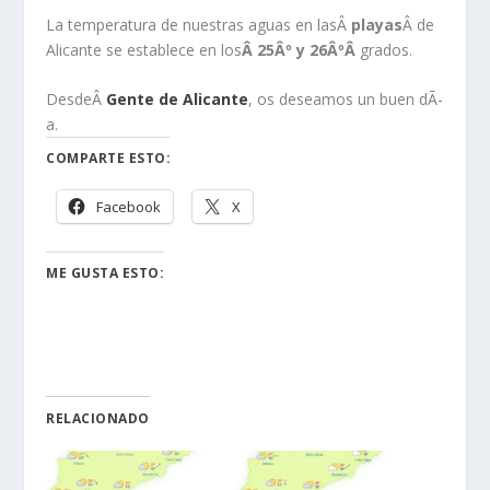
La temperatura de nuestras aguas en lasÂ
playas
Â de
Alicante se establece en los
Â 25Âº y 26ÂºÂ
grados.
DesdeÂ
Gente de Alicante
, os deseamos un buen dÃ­
a.
COMPARTE ESTO:
Facebook
X
ME GUSTA ESTO:
RELACIONADO