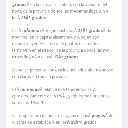
grados
Â en la capital alicantina, con la variante del
norte de la provincia donde las mÃ¡ximas llegarÃ¡n a
losÂ
28Âº grados
.
LasÂ
mÃ­nimas
Â llegan hasta losÂ
21Âº grados
Â de
mÃ­nima, en la capital alicantinaÂ y Â bajan con
respecto ayer en el resto de puntos del interior,
tambiÃ©n en el interior de la provincia donde las mÃ­
nimas llegarÃ¡n a losÂ
17Âº grados
.
El dÃ­a se presenta conÂ cielos nublados alternÃ¡ndose
con claros en toda la provincia.
LaÂ
humedad
Â relativa que tendremos serÃ¡
aproximadamente del
57%
Â , y tendremos una brisa
sobre los 13km/h
La temperatura de nuestras aguas en lasÂ
playas
Â de
Alicante se establece Â en los
Â 29Âº
Â grados.