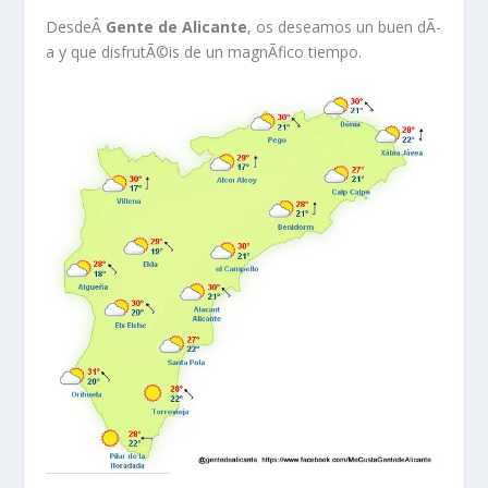
DesdeÂ
Gente de Alicante
, os deseamos un buen dÃ­
a y que disfrutÃ©is de un magnÃ­fico tiempo.