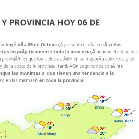
 Y PROVINCIA HOY 06 DE
cia hoy
Â
dÃ­a 06 de Octubre,
Â presenta el dÃ­a con
Â cielos
tas en prÃ¡cticamente toda la provincia,Â
aunque el sol puede
 previsiÃ³n es que los cielos estÃ©n en su mayorÃ­a cubiertos, y se
r y de la costa de la provincia, tambiÃ©n seguiremos con
Â las
que las mÃ­nimas si que tienen una tendencia a la
nso en las mismas
Â
en toda la provincia
.