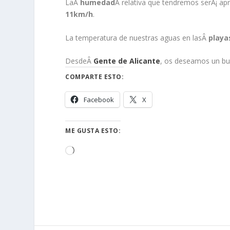
LaÂ
humedad
Â relativa que tendremos serÃ¡ a
11km/h
.
La temperatura de nuestras aguas en lasÂ
playa
DesdeÂ
Gente de Alicante
, os deseamos un bu
COMPARTE ESTO:
Facebook
X
ME GUSTA ESTO:
Cargando...