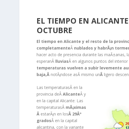
EL TIEMPO EN ALICANTE
OCTUBRE
El tiempo en Alicante y el resto de la provin
completamente
Â
nublados y habrÃ¡n tormen
hacer acto de presencia durante las maÃ±anas, la
esperanÂ
lluvias
Â en algunos puntos del interio
temperaturas vuelven a subir levemente aun
baja,Â
notÃ¡ndose asÃ­ mismo un
Â
ligero desce
Las temperaturas
Â en la
provincia deÂ
Alicante
Â y
en la capital Alicante: Las
temperaturasÂ
mÃ¡ximas
Â
estarÃ¡n en los
Â 29Âº
grados
Â en la capital
alicantina, con la variante