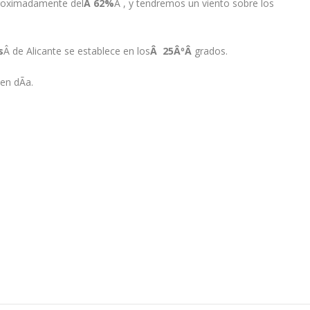
proximadamente del
Â 62%
Â , y tendremos un viento sobre los
s
Â de Alicante se establece en los
Â 25ÂºÂ
grados.
en dÃ­a.