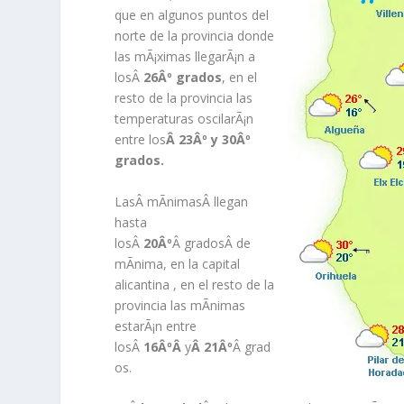
que en algunos puntos del
norte de la provincia donde
las mÃ¡ximas llegarÃ¡n a
losÂ
26Âº grados
, en el
resto de la provincia las
temperaturas oscilarÃ¡n
entre los
Â 23Âº y 30Âº
grados.
LasÂ mÃ­nimasÂ llegan
hasta
losÂ
20Âº
Â gradosÂ de
mÃ­nima, en la capital
alicantina , en el resto de la
provincia las mÃ­nimas
estarÃ¡n entre
losÂ
16ÂºÂ
y
Â 21Âº
Â grad
os.