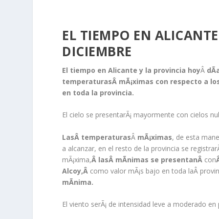
EL TIEMPO EN ALICANTE
DICIEMBRE
El tiempo en Alicante y la provincia hoy
Â
dÃ­
temperaturasÂ mÃ¡ximas con respecto a los 
en toda la provincia.
El cielo se presentarÃ¡ mayormente con cielos nubo
La
sÂ temperaturas
Â
mÃ¡ximas
, de esta man
a alcanzar, en el resto de la provincia se regist
mÃ¡xima,
Â
lasÂ
mÃ­nimas se presentanÂ
con
Alcoy,Â
como valor mÃ¡s bajo en toda laÂ provin
mÃ­nima.
El viento serÃ¡ de intensidad leve a moderado en 