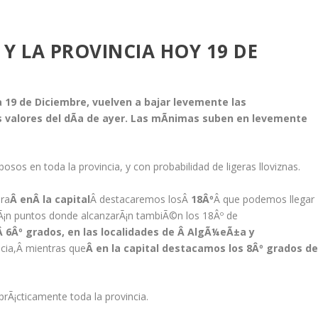
 Y LA PROVINCIA HOY 19 DE
a 19 de Diciembre, vuelven a bajar levemente las
valores del dÃ­a de ayer. Las mÃ­nimas suben en levemente
sos en toda la provincia, y con probabilidad de ligeras lloviznas.
era
Â enÂ la capital
Â destacaremos losÂ
18Âº
Â que podemos llegar
rarÃ¡n puntos donde alcanzarÃ¡n tambiÃ©n los 18Âº de
Â 6Âº grados, en las localidades de Â AlgÃ¼eÃ±a y
cia,Â mientras que
Â en la capital destacamos los 8Âº grados d
prÃ¡cticamente toda la provincia.