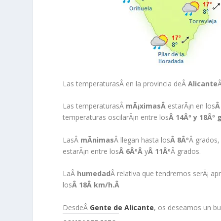
Las temperaturas
Â en la provincia deÂ
Alicante
Â
Las temperaturasÂ
mÃ¡ximasÂ
estarÃ¡n en los
Â
temperaturas oscilarÃ¡n entre los
Â 14Âº y 18Âº 
LasÂ
mÃ­nimas
Â llegan hasta los
Â 8Âº
Â grados, 
estarÃ¡n entre los
Â 6ÂºÂ
y
Â 11Âº
Â grados.
LaÂ
humedad
Â relativa que tendremos serÃ¡ 
los
Â 18Â
km/h.Â
DesdeÂ
Gente de Alicante
, os deseamos un bu