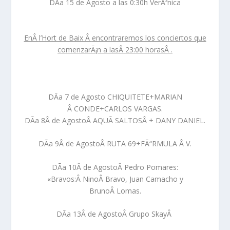
DÃ­a 15
de Agosto a las 0:30h
VerÃ³nica
En
Â
l’Hort de Baix Â
encontraremos los conciertos que
comenzarÃ¡n a las
Â
23:00 horas
Â
.
DÃ­a 7
de Agosto
CHIQUITETE+MARIAN
Â CONDE+CARLOS VARGAS.
DÃ­a 8Â
de AgostoÂ
AQUÃ SALTOSÂ + DANY DANIEL.
DÃ­a 9Â
de AgostoÂ
RUTA 69+FÃ“RMULA Â V.
DÃ­a 10
Â de AgostoÂ
Pedro Pomares:
«Bravos:Â NinoÂ Bravo, Juan Camacho y
BrunoÂ Lomas.
DÃ­a 13
Â de AgostoÂ
Grupo SkayÂ