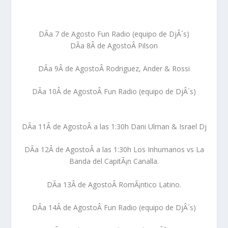
DÃ­a 7
de Agosto
Fun Radio
(equipo de DjÂ´s)
DÃ­a 8
Â
de Agosto
Â
Pilson
DÃ­a 9
Â
de Agosto
Â
Rodriguez, Ander & Rossi
DÃ­a 10
Â
de Agosto
Â
Fun Radio
(equipo de DjÂ´s)
DÃ­a 11
Â
de Agosto
Â a las 1:30h
Dani Ulman & Israel Dj
DÃ­a 12
Â
de Agosto
Â a las 1:30h
Los Inhumanos vs La
Banda del CapitÃ¡n Canalla.
DÃ­a 13
Â
de Agosto
Â
RomÃ¡ntico Latino.
DÃ­a 14
Â
de Agosto
Â
Fun Radio
(equipo de DjÂ´s)