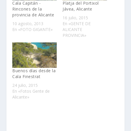
Cala Capitán -
Platja del Portixol
Rincones de la
Jávea, Alicante
provincia de Alicante
16 julio, 2015
10 agosto, 2013
En «GENTE DE
En «FOTO GIGANTE»
ALICANTE
PROVINCIA»
Buenos días desde la
Cala Finestrat
24 julio, 2015
En «Fotos Gente de
Alicante»