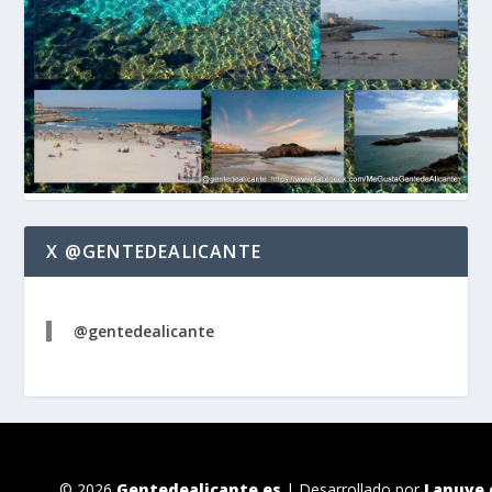
X @GENTEDEALICANTE
@gentedealicante
© 2026
Gentedealicante.es
| Desarrollado por
Lanuve.