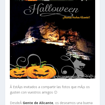
Â EstÃ¡is invitados a compartir las fotos que mÃ¡s os
gusten con vuestros amigos 🙂
DesdeÂ
Gente de Alicante
, os deseamos una buena