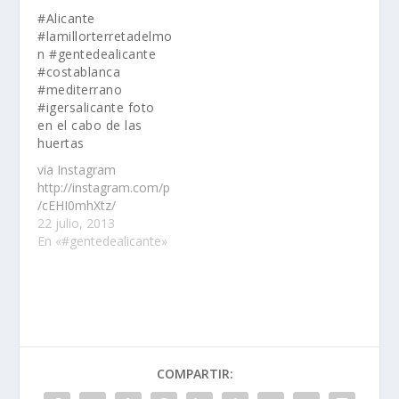
#Alicante
#lamillorterretadelmo
n #gentedealicante
#costablanca
#mediterrano
#igersalicante foto
en el cabo de las
huertas
via Instagram
http://instagram.com/p
/cEHI0mhXtz/
22 julio, 2013
En «#gentedealicante»
COMPARTIR: