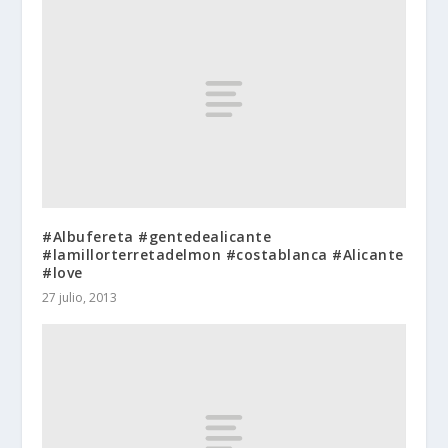
#Albufereta #gentedealicante
#lamillorterretadelmon #costablanca #Alicante
#love
27 julio, 2013