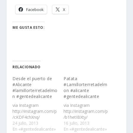
Facebook
X
ME GUSTA ESTO:
RELACIONADO
Desde el puerto de
Patata
#Alicante
#Lamillorterretadelm
#lamillorterretadelmo
on #alicante
n #gentedealicante
#gentedealicante
via Instagram
via Instagram
http://instagram.com/p
http://instagram.com/p
/cKDF4chXnq/
/b1hetIBXty/
24 julio, 2013
16 julio, 2013
En «#gentedealicante»
En «#gentedealicante»