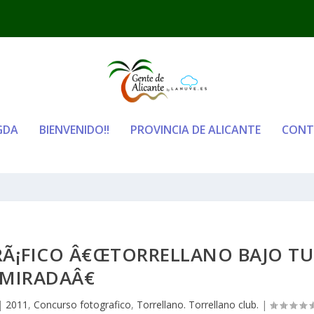
GDA
BIENVENIDO!!
PROVINCIA DE ALICANTE
CONT
Ã¡FICO Â€ŒTORRELLANO BAJO TU
MIRADAÂ€
|
2011
,
Concurso fotografico
,
Torrellano. Torrellano club.
|