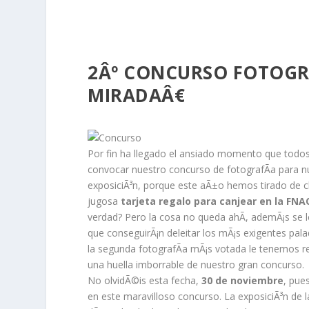
2Âº CONCURSO FOTOGR
MIRADAÂ€
Por fin ha llegado el ansiado momento que todos
convocar nuestro concurso de fotografÃ­a para nu
exposiciÃ³n, porque este aÃ±o hemos tirado de
jugosa
tarjeta regalo para canjear en la FNA
verdad? Pero la cosa no queda ahÃ­, ademÃ¡s se le
que conseguirÃ¡n deleitar los mÃ¡s exigentes pa
la segunda fotografÃ­a mÃ¡s votada le tenemos r
una huella imborrable de nuestro gran concurso.
No olvidÃ©is esta fecha,
30 de noviembre
, pue
en este maravilloso concurso. La exposiciÃ³n de la