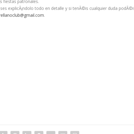
s fiestas patronales.
ses explicÃ¡ndolo todo en detalle y si tenÃ©is cualquier duda podÃ©i
rellanoclub@gmail.com
.