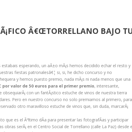
Ã¡FICO Â€ŒTORRELLANO BAJO T
 estabais esperando, un aÃ±o mÃ¡s hemos decidido echar el resto y
estras fiestas patronalesâ€¦ si, si, he dicho concurso y no
 chequera y hemos puesto premio, nada mÃ¡s ni nada menos que una
C por valor de 50 euros para el primer premio
, interesante,
 obsequiarÃ¡ con un fantÃ¡stico estuche de vinos de nuestra tierra
ladares. Pero en nuestro concurso no solo premiamos al primero, par
eservado otro maravilloso estuche de vinos que, sin duda, marcarÃ¡
sto que es el Ãºltimo dÃ­a para presentar las fotografÃ­as y participar
s obras serÃ¡ en el Centro Social de Torrellano (calle La Paz) desde e