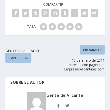
comuniquÃ©is vuestra
COMPARTIR:
pagina de FANS en
facebook para asi
aÃ±adirlas a los
favoritos de esta…
TASA:
PRÓXIMO
GENTE DE ALICANTE
ANTERIOR
10 de enero de 2011
empresas con pagina en
EmpresasAlicantinas.com
SOBRE EL AUTOR
Gente de Alicante