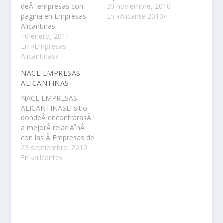
deÂ empresas con
promocionamosblog
30 noviembre, 2010
pagina en Empresas
http://empresasalicanti
En «Alicante 2010»
Alicantinas
nas.blogspot.com/Solo
10 enero, 2011
tienes que hacerte fan
En «Empresas
de Empresas
Alicantinas»
Alicantinas y dejar el
enlace a tu pagina en
NACE EMPRESAS
facebook donde se
ALICANTINAS
vea el numero de fans
y aÃ±adirnos a tus
NACE EMPRESAS
favoritos de tu pagina
ALICANTINASEl sitio
para asi hacer…
dondeÂ encontrarasÂ l
a mejorÂ relaciÃ³nÂ
con las Â Empresas de
la Provincia de
23 septiembre, 2010
Alicante.Si eres una
En «alicante»
empresa de la
provincia de alicante
esta es tu pagina .la
idea es que vosotros
las empresas
alicantinas nos