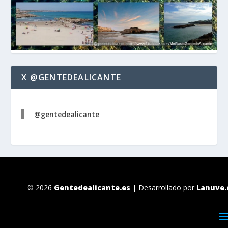
X @GENTEDEALICANTE
@gentedealicante
© 2026
Gentedealicante.es
| Desarrollado por
Lanuve.