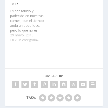
1816
Es consabido y
padecido en nuestras
carnes, que el tiempo
anda un poco loco,
pero lo que no es
normal es que a estas
29 mayo, 2013
alturas del aÃ±o
En «Sin categoría»
estemos bajo unas
temperaturas
inusuales.Â¿QuiÃ©n no
se acuerda de esos
principios de Junio en
los que nos sobraba
toda la ropa?Pues bien
COMPARTIR:
segÃºn…
TASA: