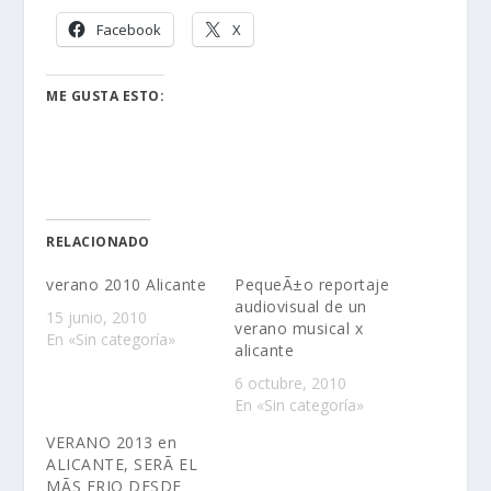
Facebook
X
ME GUSTA ESTO:
RELACIONADO
verano 2010 Alicante
PequeÃ±o reportaje
audiovisual de un
15 junio, 2010
verano musical x
En «Sin categoría»
alicante
6 octubre, 2010
En «Sin categoría»
VERANO 2013 en
ALICANTE, SERÃ EL
MÃS FRIO DESDE