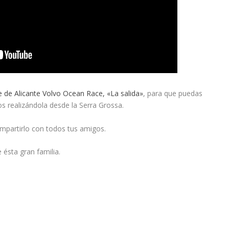
 de Alicante Volvo Ocean Race, «La salida»
, para que puedas
s realizándola desde la Serra Grossa.
mpartirlo con todos tus amigos.
 ésta gran familia.