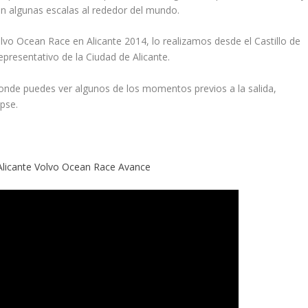
n algunas escalas al rededor del mundo.
vo Ocean Race en Alicante 2014, lo realizamos desde el Castillo de
presentativo de la Ciudad de Alicante.
onde puedes ver algunos de los momentos previos a la salida,
pse.
licante Volvo Ocean Race Avance