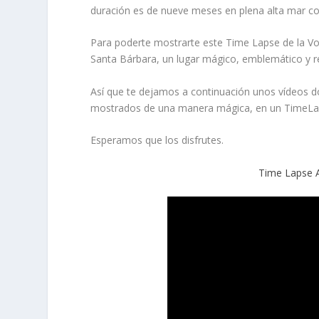
duración es de nueve meses en plena alta mar co
Para poderte mostrarte este Time Lapse de la Vol
Santa Bárbara, un lugar mágico, emblemático y re
Así que te dejamos a continuación unos vídeos d
mostrados de una manera mágica, en un TimeLa
Esperamos que los disfrutes.
Time Lapse A