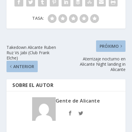
DIEM
PETRER,Urbanarbolism
o,Â Sella-Matic
TASA:
EspaÃ±a,Â ORO Y SAL
cafÃ© cocktail
music,Â Empresas de
EspaÃ±a,Â El
Campello…
PRÓXIMO
Takedown Alicante Ruben
Ruz Vs Jabi (Club Frank
Elche)
Aterrizaje nocturno en
Alicante Night landing in
ANTERIOR
Alicante
SOBRE EL AUTOR
Gente de Alicante