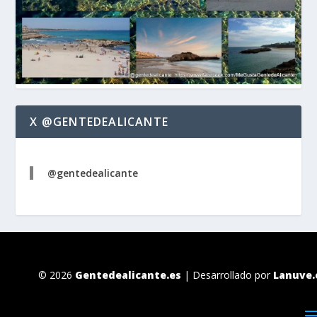
X @GENTEDEALICANTE
@gentedealicante
© 2026
Gentedealicante.es
| Desarrollado por
Lanuve.