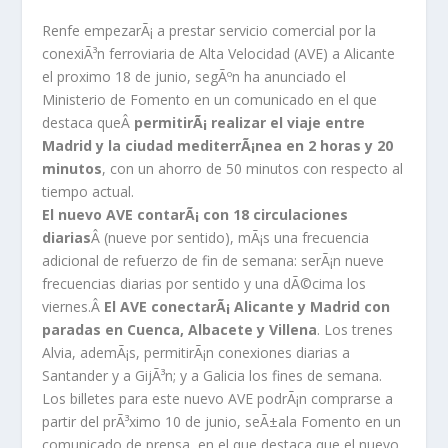
Renfe empezarÃ¡ a prestar servicio comercial por la
conexiÃ³n ferroviaria de Alta Velocidad (AVE) a Alicante
el proximo 18 de junio, segÃºn ha anunciado el
Ministerio de Fomento en un comunicado en el que
destaca queÂ
permitirÃ¡ realizar el viaje entre
Madrid y la ciudad mediterrÃ¡nea en 2 horas y 20
minutos
, con un ahorro de 50 minutos con respecto al
tiempo actual.
El nuevo AVE contarÃ¡ con 18 circulaciones
diarias
Â (nueve por sentido), mÃ¡s una frecuencia
adicional de refuerzo de fin de semana: serÃ¡n nueve
frecuencias diarias por sentido y una dÃ©cima los
viernes.Â
El AVE conectarÃ¡ Alicante y Madrid con
paradas en Cuenca, Albacete y Villena
. Los trenes
Alvia, ademÃ¡s, permitirÃ¡n conexiones diarias a
Santander y a GijÃ³n; y a Galicia los fines de semana.
Los billetes para este nuevo AVE podrÃ¡n comprarse a
partir del prÃ³ximo 10 de junio, seÃ±ala Fomento en un
comunicado de prensa, en el que destaca que el nuevo