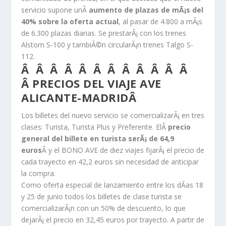
servicio supone unÂ
aumento de plazas de mÃ¡s del
40% sobre la oferta actual
, al pasar de 4.800 a mÃ¡s
de 6.300 plazas diarias. Se prestarÃ¡ con los trenes
Alstom S-100 y tambiÃ©n circularÃ¡n trenes Talgo S-
112.
Â Â Â Â Â Â Â Â Â Â Â Â
Â PRECIOS DEL VIAJE AVE
ALICANTE-MADRIDÂ
Los billetes del nuevo servicio se comercializarÃ¡ en tres
clases: Turista, Turista Plus y Preferente. ElÂ
precio
general del billete en turista serÃ¡ de 64,9
euros
Â y el BONO AVE de diez viajes fijarÃ¡ el precio de
cada trayecto en 42,2 euros sin necesidad de anticipar
la compra.
Como oferta especial de lanzamiento entre los dÃ­as 18
y 25 de junio todos los billetes de clase turista se
comercializarÃ¡n con un 50% de descuento, lo que
dejarÃ¡ el precio en 32,45 euros por trayecto. A partir de