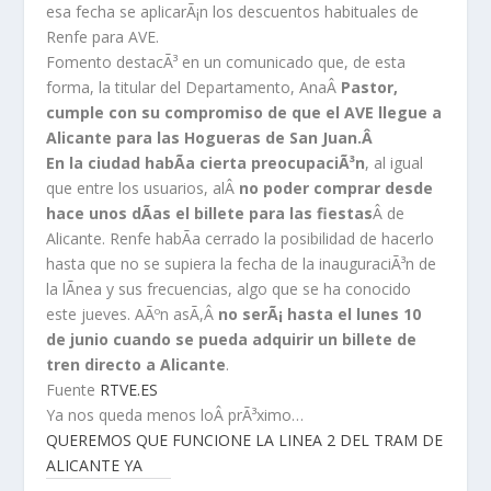
esa fecha se aplicarÃ¡n los descuentos habituales de
Renfe para AVE.
Fomento destacÃ³ en un comunicado que, de esta
forma, la titular del Departamento, AnaÂ
Pastor,
cumple con su compromiso de que el AVE llegue a
Alicante para las Hogueras de San Juan.Â
En la ciudad habÃ­a cierta preocupaciÃ³n
, al igual
que entre los usuarios, alÂ
no poder comprar desde
hace unos dÃ­as el billete para las fiestas
Â de
Alicante. Renfe habÃ­a cerrado la posibilidad de hacerlo
hasta que no se supiera la fecha de la inauguraciÃ³n de
la lÃ­nea y sus frecuencias, algo que se ha conocido
este jueves. AÃºn asÃ­,Â
no serÃ¡ hasta el lunes 10
de junio cuando se pueda adquirir un billete de
tren directo a Alicante
.
Fuente
RTVE.ES
Ya nos queda menos loÂ prÃ³ximo…
QUEREMOS QUE FUNCIONE LA LINEA 2 DEL TRAM DE
ALICANTE YA