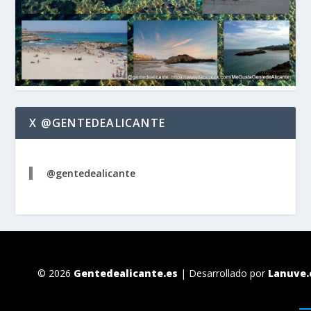
X @GENTEDEALICANTE
@gentedealicante
© 2026
Gentedealicante.es
| Desarrollado por
Lanuve.