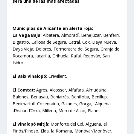
será una de las más afectadas
.
Municipios de Alicante en alerta roja:
La Vega Baja:
Albatera, Almoradí, Benejúzar, Benferri,
Bigastro, Callosa de Segura, Catral, Cox, Daya Nueva,
Daya Vieja, Dolores, Formentera del Segura, Granja de
Rocamora, Jacarilla, Orihuela, Rafal, Redován, San
Isidro.
El Baix Vinalopó:
Crevillent.
El Comtat:
Agres, Alcosser, Alfafara, Almudaina,
Balones, Benasau, Beniarrés, Benilloba, Benillup,
Benimarfull, Cocentaina, Gaianes, Gorga, l’Alqueria
d’Asnar, l’Orxa, Millena, Muro de Alcoi, Planes.
El Vinalopó Mitjà:
Monforte del Cid, Algueña, el
Pinós/Pinoso, Elda, la Romana, Monóvar/Monòver,