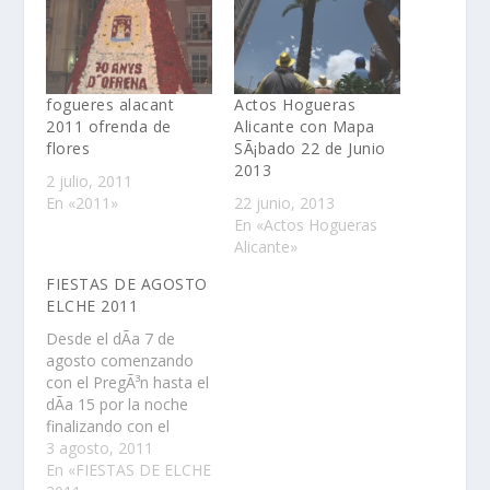
fogueres alacant
Actos Hogueras
2011 ofrenda de
Alicante con Mapa
flores
SÃ¡bado 22 de Junio
2013
2 julio, 2011
En «2011»
22 junio, 2013
En «Actos Hogueras
Alicante»
FIESTAS DE AGOSTO
ELCHE 2011
Desde el dÃ­a 7 de
agosto comenzando
con el PregÃ³n hasta el
dÃ­a 15 por la noche
finalizando con el
Castillo, la semana de
3 agosto, 2011
las FIESTAS DE
En «FIESTAS DE ELCHE