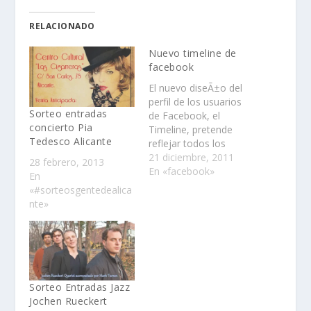
RELACIONADO
Nuevo timeline de
facebook
El nuevo diseÃ±o del
perfil de los usuarios
Sorteo entradas
de Facebook, el
concierto Pia
Timeline, pretende
Tedesco Alicante
reflejar todos los
acontecimientos
21 diciembre, 2011
28 febrero, 2013
relevantes de cada
En «facebook»
En
miembro de la red
«#sorteosgentedealica
social y convertirse,
nte»
como definiÃ³ el
propioÂ Mark
Zuckerberg durante su
presentaciÃ³n en "la
historia de tu
vida".Â¿CÃ³mo
Sorteo Entradas Jazz
activarlo?Dos meses
Jochen Rueckert
despuÃ©s, la red