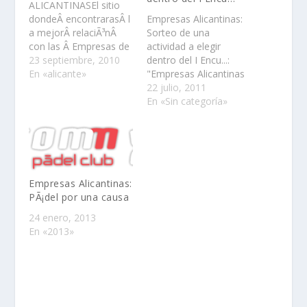
ALICANTINASEl sitio
dondeÂ encontrarasÂ l
Empresas Alicantinas:
a mejorÂ relaciÃ³nÂ
Sorteo de una
con las Â Empresas de
actividad a elegir
la Provincia de
23 septiembre, 2010
dentro del I Encu...:
Alicante.Si eres una
En «alicante»
"Empresas Alicantinas
empresa de la
y la pagina
22 julio, 2011
provincia de alicante
http://www.viajayliga.c
En «Sin categoría»
esta es tu pagina .la
om/ organizan un
idea es que vosotros
sorteo de una
las empresas
actividad a elegir
alicantinas nos
dentro del I Encuentro
comuniquÃ©is vuestra
Euro..."
pagina de FANS en
Empresas Alicantinas:
facebook para asi
PÃ¡del por una causa
aÃ±adirlas a los
24 enero, 2013
favoritos de esta…
En «2013»