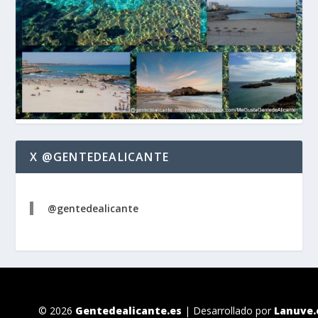
X @GENTEDEALICANTE
@gentedealicante
© 2026
Gentedealicante.es
| Desarrollado por
Lanuve.