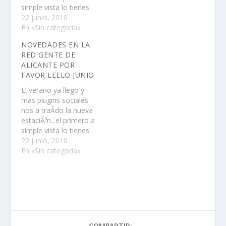
simple vista lo tienes
un fondo mas playero
22 junio, 2010
que nuncaahora hay
En «Sin categoría»
una ventanita
NOVEDADES EN LA
roja"arriba a la
RED GENTE DE
derecha" que dice
ALICANTE POR
cuanta gente hay en la
FAVOR LEELO JUNIO
pagina conectada al
mismo tiempo con lo
El verano ya llego y
que si pone…
mas plugins sociales
nos a traÃ­do la nueva
estaciÃ³n...el primero a
simple vista lo tienes
un fondo mas playero
22 junio, 2010
que nuncaahora hay
En «Sin categoría»
una ventanita
roja"arriba a la
derecha" que dice
cuanta gente hay en la
pagina conectada al
mismo tiempo con lo
que si pone…
COMPARTIR: