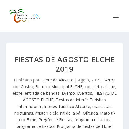
FIESTAS DE AGOSTO ELCHE
2019
Publicado por
Gente de Alicante
|
Ago 3, 2019
|
Arroz
con Costra
,
Barraca Municipal ELCHE
,
conciertos elche
,
elche
,
entrada de bandas
,
Evento
,
Eventos
,
FIESTAS DE
AGOSTO ELCHE
,
Fiestas de Interés Turístico
Internacional
,
Interés Turístico Alicante
,
mascletás
nocturnas
,
misteri d´elx
,
nit del albá
,
Ofrenda
,
Plato tí­
pico Elche
,
Pregón de Fiestas
,
programa de actos
,
programa de fiestas
,
Programa de fiestas de Elche
,