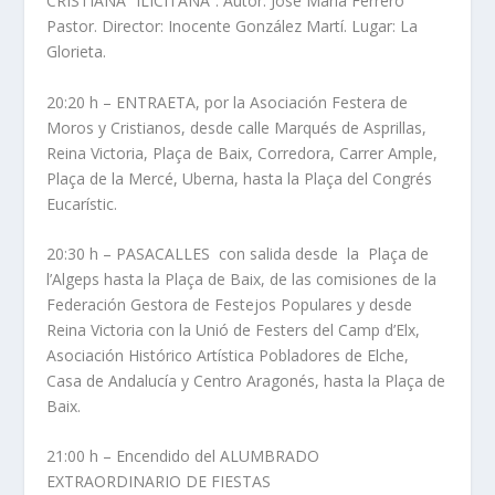
CRISTIANA “ILICITANA”. Autor: José María Ferrero
Pastor. Director: Inocente González Martí. Lugar: La
Glorieta.
20:20 h – ENTRAETA, por la Asociación Festera de
Moros y Cristianos, desde calle Marqués de Asprillas,
Reina Victoria, Plaça de Baix, Corredora, Carrer Ample,
Plaça de la Mercé, Uberna, hasta la Plaça del Congrés
Eucarístic.
20:30 h – PASACALLES con salida desde la Plaça de
l’Algeps hasta la Plaça de Baix, de las comisiones de la
Federación Gestora de Festejos Populares y desde
Reina Victoria con la Unió de Festers del Camp d’Elx,
Asociación Histórico Artística Pobladores de Elche,
Casa de Andalucía y Centro Aragonés, hasta la Plaça de
Baix.
21:00 h – Encendido del ALUMBRADO
EXTRAORDINARIO DE FIESTAS