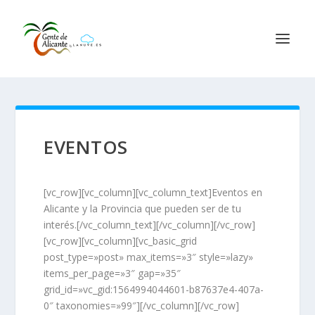
EVENTOS
[vc_row][vc_column][vc_column_text]Eventos en
Alicante y la Provincia que pueden ser de tu
interés.[/vc_column_text][/vc_column][/vc_row]
[vc_row][vc_column][vc_basic_grid
post_type=»post» max_items=»3″ style=»lazy»
items_per_page=»3″ gap=»35″
grid_id=»vc_gid:1564994044601-b87637e4-407a-
0″ taxonomies=»99″][/vc_column][/vc_row]