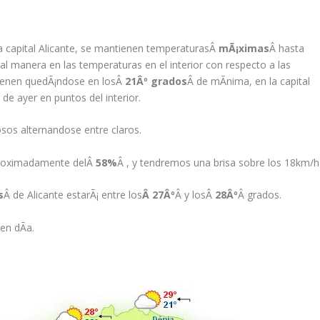
la capital Alicante, se mantienen temperaturasÂ
mÃ¡ximas
Â hasta
gual manera en las temperaturas en el interior con respecto a las
ienen quedÃ¡ndose en losÂ
21Âº grados
Â de mÃ­nima, en la capital
de ayer en puntos del interior.
osos alternandose entre claros.
aproximadamente delÂ
58%
Â , y tendremos una brisa sobre los 18km/h
s
Â de Alicante estarÃ¡ entre los
Â 27Âº
Â y losÂ
28Âº
Â grados.
en dÃ­a.