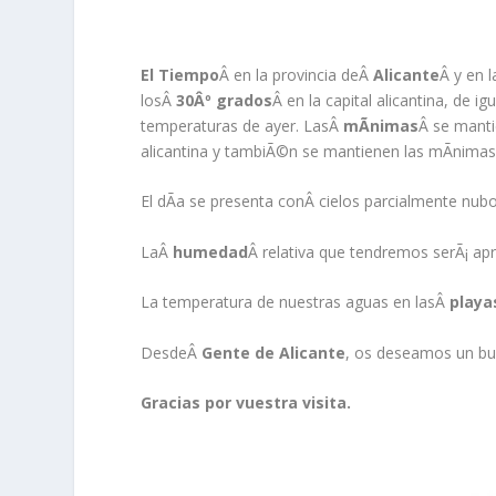
El Tiempo
Â en la provincia deÂ
Alicante
Â y en 
losÂ
30Âº grados
Â en la capital alicantina, de i
temperaturas de ayer. LasÂ
mÃ­nimas
Â se mant
alicantina y tambiÃ©n se mantienen las mÃ­nimas 
El dÃ­a se presenta conÂ cielos parcialmente nub
LaÂ
humedad
Â relativa que tendremos serÃ¡ 
La temperatura de nuestras aguas en lasÂ
playa
DesdeÂ
Gente de Alicante
, os deseamos un bu
Gracias por vuestra visita.