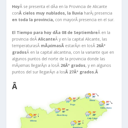
Hoy
Â se presenta el dÃ­a en la Provincia de Alicante
con
Â cielos muy nublados, la lluvia
harÃ¡ presencia
en toda la provincia,
con mayorÂ presencia en el sur.
El Tiempo para hoy dÃ­a 08 de Septiembre
Â en la
provincia deÂ
Alicante
Â y en la capital Alicante, las
temperaturasÂ
mÃ¡ximasÂ
estarÃ¡n en losÂ
26Âº
grados
Â en la capital alicantina, con la variante que en
algunos puntos del norte de la provincia donde las
mÃ¡ximas llegarÃ¡n a losÂ
26Âº grados
, y en algunos
puntos del sur llegarÃ¡n a los
Â 27Âº grados.Â
Â