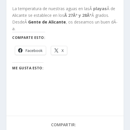
La temperatura de nuestras aguas en lasÂ
playas
Â de
Alicante se establece en los
Â
27Âº y 28Âº
Â grados.
DesdeÂ
Gente de Alicante
, os deseamos un buen dÃ­
a.
COMPARTE ESTO:
Facebook
X
ME GUSTA ESTO:
COMPARTIR: