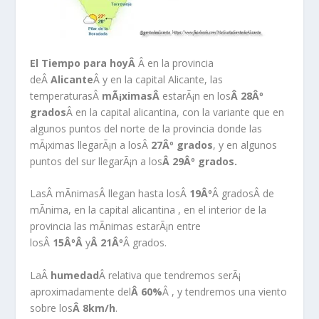
El Tiempo para hoyÂ
Â en la provincia
deÂ
Alicante
Â y en la capital Alicante, las
temperaturasÂ
mÃ¡ximasÂ
estarÃ¡n en los
Â 28Âº
grados
Â en la capital alicantina, con la variante que en
algunos puntos del norte de la provincia donde las
mÃ¡ximas llegarÃ¡n a losÂ
27Âº grados
, y en algunos
puntos del sur llegarÃ¡n a los
Â 29Âº grados.
LasÂ mÃ­nimasÂ llegan hasta losÂ
19Âº
Â gradosÂ de
mÃ­nima, en la capital alicantina , en el interior de la
provincia las mÃ­nimas estarÃ¡n entre
losÂ
15ÂºÂ
y
Â 21Âº
Â grados.
LaÂ
humedad
Â relativa que tendremos serÃ¡
aproximadamente del
Â 60%
Â , y tendremos una viento
sobre los
Â 8km/h
.