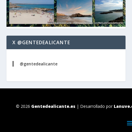
X @GENTEDEALICANTE
@gentedealicante
© 2026
Gentedealicante.es
| Desarrollado por
Lanuve.