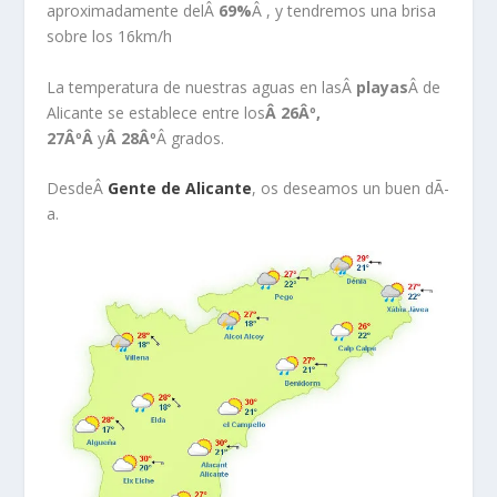
aproximadamente delÂ
69%
Â , y tendremos una brisa
sobre los 16km/h
La temperatura de nuestras aguas en lasÂ
playas
Â de
Alicante se establece entre los
Â 26Âº,
27ÂºÂ
y
Â 28Âº
Â grados.
DesdeÂ
Gente de Alicante
, os deseamos un buen dÃ­
a.