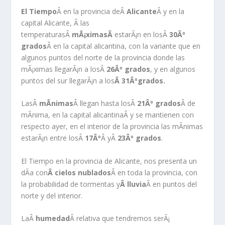
El Tiempo
Â en la provincia deÂ
Alicante
Â y en la
capital Alicante, Â las
temperaturasÂ
mÃ¡ximasÂ
estarÃ¡n en losÂ
30Âº
grados
Â en la capital alicantina, con la variante que en
algunos puntos del norte de la provincia donde las
mÃ¡ximas llegarÃ¡n a losÂ
26Âº grados
, y en algunos
puntos del sur llegarÃ¡n a los
Â 31Âºgrados.
LasÂ
mÃ­nimas
Â llegan hasta losÂ
21Âº grados
Â de
mÃ­nima, en la capital alicantinaÂ y se mantienen con
respecto ayer, en el interior de la provincia las mÃ­nimas
estarÃ¡n entre losÂ
17Âº
Â yÂ
23Âº grados
.
El Tiempo en la provincia de Alicante, nos presenta un
dÃ­a con
Â cielos nublados
Â en toda la provincia, con
la probabilidad de tormentas y
Â lluvia
Â en puntos del
norte y del interior.
LaÂ
humedad
Â relativa que tendremos serÃ¡