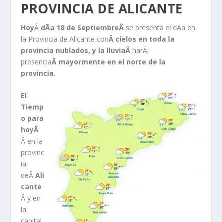
PROVINCIA DE ALICANTE
Hoy
Â
dÃ­a 18 de SeptiembreÂ
se presenta el dÃ­a en
la Provincia de Alicante con
Â cielos en toda la
provincia nublados, y la lluviaÂ
harÃ¡
presencia
Â mayormente en el norte de la
provincia.
El
Tiemp
o para
hoyÂ
Â en la
provinc
ia
deÂ
Ali
cante
Â y en
la
capital