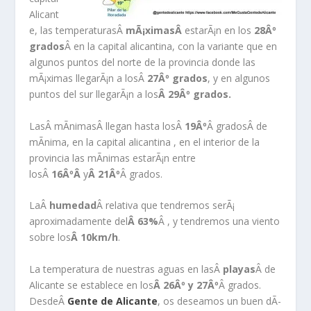
Alicant
e, las temperaturasÂ
mÃ¡ximasÂ
estarÃ¡n en los
28Âº
grados
Â en la capital alicantina, con la variante que en
algunos puntos del norte de la provincia donde las
mÃ¡ximas llegarÃ¡n a losÂ
27Âº grados
, y en algunos
puntos del sur llegarÃ¡n a los
Â 29Âº grados.
LasÂ mÃ­nimasÂ llegan hasta losÂ
19Âº
Â gradosÂ de
mÃ­nima, en la capital alicantina , en el interior de la
provincia las mÃ­nimas estarÃ¡n entre
losÂ
16ÂºÂ
y
Â 21Âº
Â grados.
LaÂ
humedad
Â relativa que tendremos serÃ¡
aproximadamente del
Â 63%
Â , y tendremos una viento
sobre los
Â 10km/h
.
La temperatura de nuestras aguas en lasÂ
playas
Â de
Alicante se establece en los
Â
26Âº y 27Âº
Â grados.
DesdeÂ
Gente de Alicante
, os deseamos un buen dÃ­