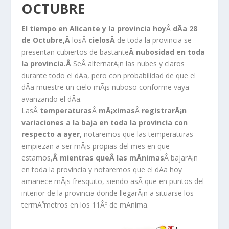
OCTUBRE
El tiempo en Alicante y la provincia hoy
Â
dÃ­a 28
de Octubre,Â
losÂ
cielosÂ
de toda la provincia se
presentan cubiertos de bastante
Â nubosidad en toda
la provincia
.Â
SeÂ alternarÃ¡n las nubes y claros
durante todo el dÃ­a, pero con probabilidad de que el
dÃ­a muestre un cielo mÃ¡s nuboso conforme vaya
avanzando el dÃ­a.
LasÂ
temperaturas
Â
mÃ¡ximas
Â
registrarÃ¡n
variaciones a la baja en toda la provincia con
respecto a ayer,
notaremos que las temperaturas
empiezan a ser mÃ¡s propias del mes en que
estamos,
Â mientras queÂ
las mÃ­nimas
Â bajarÃ¡n
en toda la provincia y notaremos que el dÃ­a hoy
amanece mÃ¡s fresquito, siendo asÃ­ que en puntos del
interior de la provincia donde llegarÃ¡n a situarse los
termÃ³metros en los 11Âº de mÃ­nima.