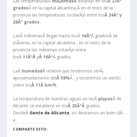
Las temperaturasÂ
mÃ¡ximasÂ
estarÃ¡n en los
Â 27Âº
grados
Â en la capital alicantina,Â en el resto de la
provincia las temperaturas oscilarÃ¡n entre los
Â 24Âº y
28Âº grados.
LasÂ mÃ­nimasÂ llegan hasta losÂ
16Âº
Â gradosÂ de
mÃ­nima, en la capital alicantina , en el resto de la
provincia las mÃ­nimas estarÃ¡n entre
losÂ
11ÂºÂ
y
Â 16Âº
Â grados.
LaÂ
humedad
Â relativa que tendremos serÃ¡
aproximadamente del
Â 58
%
Â , y tendremos un viento
sobre los
Â 11Â
km/h
.
La temperatura de nuestras aguas en lasÂ
playas
Â de
Alicante se establece en los
Â 25ÂºÂ
grados.
DesdeÂ
Gente de Alicante
, os deseamos un buen dÃ­
a.
COMPARTE ESTO: