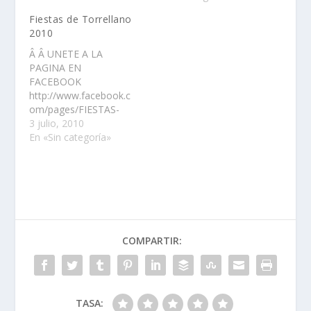
FOTOGRÃFICO
Fiestas de Torrellano
TORRELLANO BAJO
2010
TU MIRADA
Â Â UNETE A LA
PAGINA EN
FACEBOOK
http://www.facebook.c
om/pages/FIESTAS-
DE-
3 julio, 2010
TORRELLANO/112232
En «Sin categoría»
995480547
COMPARTIR:
TASA: