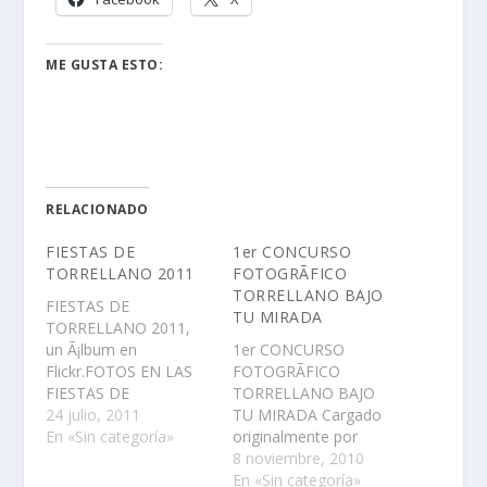
ME GUSTA ESTO:
RELACIONADO
FIESTAS DE
1er CONCURSO
TORRELLANO 2011
FOTOGRÃFICO
TORRELLANO BAJO
FIESTAS DE
TU MIRADA
TORRELLANO 2011,
un Ã¡lbum en
1er CONCURSO
Flickr.FOTOS EN LAS
FOTOGRÃFICO
FIESTAS DE
TORRELLANO BAJO
TORRELLANO 2011
24 julio, 2011
TU MIRADA Cargado
PAELLAS
En «Sin categoría»
originalmente por
Torrellano Club1er
8 noviembre, 2010
CONCURSO
En «Sin categoría»