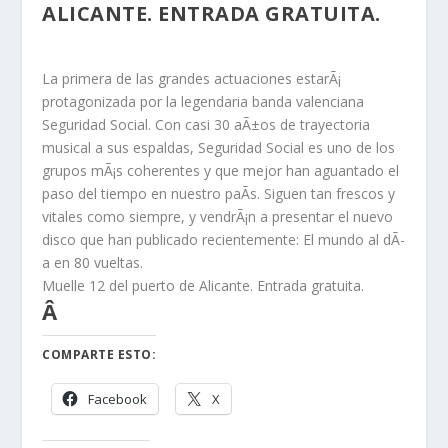
ALICANTE.
ENTRADA GRATUITA.
La primera de las grandes actuaciones estarÃ¡
protagonizada por la legendaria banda valenciana
Seguridad Social
. Con casi 30 aÃ±os de trayectoria
musical a sus espaldas, Seguridad Social es uno de los
grupos mÃ¡s coherentes y que mejor han aguantado el
paso del tiempo en nuestro paÃ­s. Siguen tan frescos y
vitales como siempre, y vendrÃ¡n a presentar el nuevo
disco que han publicado recientemente: El mundo al dÃ­
a en 80 vueltas.
Muelle 12 del puerto de Alicante.
Entrada gratuita.
Â
COMPARTE ESTO:
Facebook
X