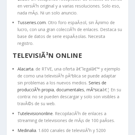
en versiÃ³n original y a varias resoluciones. Solo eso,
nada mÃ¡s. Ni un solo anuncio.
Tusseries.com
. Otro foro espaÃ±ol, sin Ã¡nimo de
lucro, con una gran colecciÃ³n de enlaces. Destaca su
base de datos de serie espaÃ±olas. Necesita
registro.
TELEVISIÃ³N ONLINE
Alacarta
. de RTVE, una oferta â€˜legalâ€™ y ejemplo
de como una televisiÃ³n pÃºblica se puede adaptar
sin problemas a los nuevos medios.
Series de
producciÃ³n propia
,
documentales
,
mÃºsica
â€¦ En su
contra: no se pueden descargar y solo son visibles a
travÃ©s de su web.
Tutelevisiononline
. RecopilaciÃ³n de enlaces a
streaming de televisiones de mÃ¡s de 100 paÃ­ses.
Medinalia
. 1.600 canales de televisiÃ³n y 5200