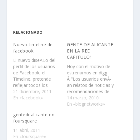
RELACIONADO
Nuevo timeline de
GENTE DE ALICANTE
facebook
EN LA RED
CAPITULO1
El nuevo diseÃ±o del
perfil de los usuarios
Hoy con el motivo de
de Facebook, el
estrenarnos en digg
Timeline, pretende
Â "Los usuarios envÃ­
reflejar todos los
an relatos de noticias y
acontecimientos
21 diciembre, 2011
recomendaciones de
relevantes de cada
En «facebook»
pÃ¡ginas web y los
14 marzo, 2010
miembro de la red
ponen a disposiciÃ³n
En «blognetworks»
social y convertirse,
de la comunidad,
gentedealicante en
como definiÃ³ el
quienÂ las juzgan y
foursquare
propioÂ Mark
cuyo caracterÃ­stico
Zuckerberg durante su
sistema valorativo se
11 abril, 2011
presentaciÃ³n en "la
mide segÃºn la
En «foursquare»