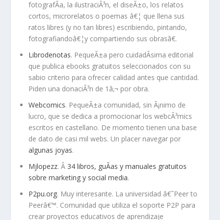
fotografÃ­a, la ilustraciÃ³n, el diseÃ±o, los relatos
cortos, microrelatos o poemas â€¦ que llena sus
ratos libres (y no tan libres) escribiendo, pintando,
fotografiandoâ€¦y compartiendo sus obrasâ€.
Librodenotas
. PequeÃ±a pero cuidadÃ­sima editorial
que publica ebooks gratuitos seleccionados con su
sabio criterio para ofrecer calidad antes que cantidad.
Piden una donaciÃ³n de 1â‚¬ por obra.
Webcomics
. PequeÃ±a comunidad, sin Ã¡nimo de
lucro, que se dedica a promocionar los webcÃ³mics
escritos en castellano. De momento tienen una base
de dato de casi mil webs. Un placer navegar por
algunas joyas
.
Mjlopezz
. Â
34 libros, guÃ­as y manuales gratuitos
sobre marketing y social media
.
P2pu.org
. Muy interesante. La universidad â€˜Peer to
Peerâ€™. Comunidad que utiliza el soporte P2P para
crear proyectos educativos de aprendizaje