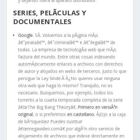
y dejando fuera al aparato distribuidor.
SERIES, PELÃ­CULAS Y
DOCUMENTALES
Google
. SÃ­. Volvemos a la pÃ¡gina mÃ¡s
â€˜pirataâ€™, â€˜criminalâ€™ e â€˜ilegalâ€™ de
todas. La empresa de tecnologÃ­a web que mÃ¡s
factura del mundo. Entre otras cosas indexando
automÃ¡ticamente enlaces a archivos con derechos
de autor y alojados en webs de terceros. Justo lo que
persigue la Ley Sinde.Â Â¿No quieres usar ninguna
otra web que haga lo mismo? Tranquilo, no es
necesario. Busquemos, por ejemplo, todos los
torrents a la cuarta temporada completa de la serie
â€œThe Big Bang Theoryâ€.
Primero en versiÃ³n
original
, o si preferimos
en castellano
. Â¡Ojo a la caja
de bÃºsquedas! Puedes sustituir
â€œmegavideo.comâ€ por algÃºn otro servicio de
alojamiento de archivos que indexe directamente en