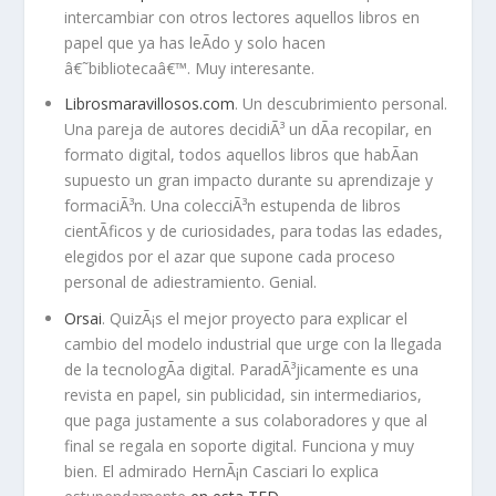
intercambiar con otros lectores aquellos libros en
papel que ya has leÃ­do y solo hacen
â€˜bibliotecaâ€™. Muy interesante.
Librosmaravillosos.com
. Un descubrimiento personal.
Una pareja de autores decidiÃ³ un dÃ­a recopilar, en
formato digital, todos aquellos libros que habÃ­an
supuesto un gran impacto durante su aprendizaje y
formaciÃ³n. Una colecciÃ³n estupenda de libros
cientÃ­ficos y de curiosidades, para todas las edades,
elegidos por el azar que supone cada proceso
personal de adiestramiento. Genial.
Orsai
. QuizÃ¡s el mejor proyecto para explicar el
cambio del modelo industrial que urge con la llegada
de la tecnologÃ­a digital. ParadÃ³jicamente es una
revista en papel, sin publicidad, sin intermediarios,
que paga justamente a sus colaboradores y que al
final se regala en soporte digital. Funciona y muy
bien. El admirado HernÃ¡n Casciari lo explica