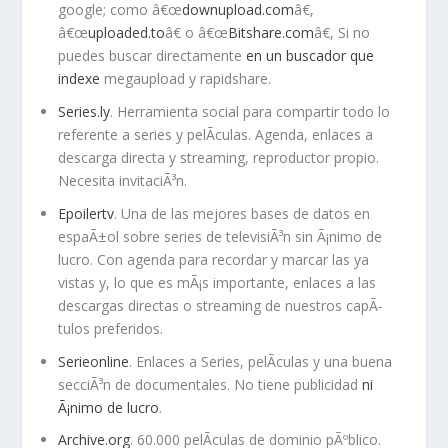
google; como â€œ
downupload.com
â€,
â€œ
uploaded.to
â€ o â€œ
Bitshare.com
â€, Si no
puedes buscar directamente
en un buscador que
indexe
megaupload y rapidshare.
Series.ly
. Herramienta social para compartir todo lo
referente a series y pelÃ­culas. Agenda, enlaces a
descarga directa y streaming, reproductor propio.
Necesita invitaciÃ³n.
Epoilertv
. Una de las mejores bases de datos en
espaÃ±ol sobre series de televisiÃ³n sin Ã¡nimo de
lucro. Con agenda para recordar y marcar las ya
vistas y, lo que es mÃ¡s importante, enlaces a las
descargas directas o streaming de nuestros capÃ­
tulos preferidos.
Serieonline
. Enlaces a Series, pelÃ­culas y una buena
secciÃ³n de documentales. No tiene publicidad
ni
Ã¡nimo de lucro
.
Archive.org
. 60.000 pelÃ­culas de dominio pÃºblico.