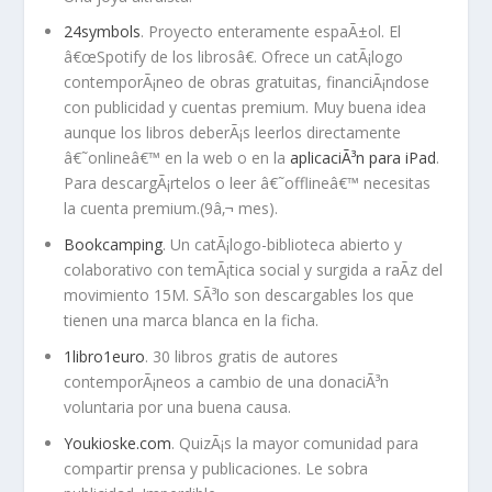
24symbols
. Proyecto enteramente espaÃ±ol. El
â€œSpotify de los librosâ€. Ofrece un catÃ¡logo
contemporÃ¡neo de obras gratuitas, financiÃ¡ndose
con publicidad y cuentas premium. Muy buena idea
aunque los libros deberÃ¡s leerlos directamente
â€˜onlineâ€™ en la web o en la
aplicaciÃ³n para iPad
.
Para descargÃ¡rtelos o leer â€˜offlineâ€™ necesitas
la cuenta premium.(9â‚¬ mes).
Bookcamping
. Un catÃ¡logo-biblioteca abierto y
colaborativo con temÃ¡tica social y surgida a raÃ­z del
movimiento 15M. SÃ³lo son descargables los que
tienen una marca blanca en la ficha.
1libro1euro
. 30 libros gratis de autores
contemporÃ¡neos a cambio de una donaciÃ³n
voluntaria por una buena causa.
Youkioske.com
. QuizÃ¡s la mayor comunidad para
compartir prensa y publicaciones. Le sobra