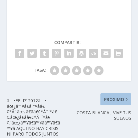
historia de tu
clasificaciÃ³n de los
vida".Â¿CÃ³mo
usuarios."esperando
activarlo?Dos meses
que tambien os sumeis
despuÃ©s, la red
a esta plataforma
social ha implantado
podeis…
el…
COMPARTIR:
TASA:
PRÓXIMO
â—•FELIZ 2012â—•
âœ¿â™¥â€â™¥ââ€
¢*Â¨âœ¿â€ââ€¢*Â¨`*â€
COSTA BLANCA , VIVE TUS
¢.âœ¿â€ââ€¢*Â¨`*â€
SUEÃ‘OS
¢.`âœ¿â™¥â€â™¥ââ™¥â€â
™¥â AQUI NO HAY CRISIS
NI PARO TODOS JUNTOS