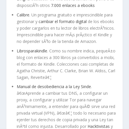
disposiciÃ³n otros
7.000 enlaces a ebooks
Calibre
. Un programa gratuito e imprescindible para
gestionar y
cambiar el formato digital
de los ebooks
y poder cargarlos en tu lector de libros electrÃ³nicos.
Imprescindible para hacer mÃ¡s prÃ¡ctico el Kindle y
no depender sÃ³lo de la tienda de Amazon.
Librosparakindle
. Como su nombre indica, pequeÃ±o
blog con enlaces a 300 libros ya convertidos a mobi,
el formato de Kindle. Colecciones casi completas de
Agatha Christie, Arthur C. Clarke, Brian W. Aldiss, Carl
Sagan, Reverteâ€¦
Manual de desobediencia a la Ley Sinde
.
â€œAprende a cambiar tus DNS, a configurar un
proxy, a configurar y utilizar Tor para navegar
anÃ³nimamente, a entender para quÃ© sirve una red
privada virtual (VPN), â€œâ€¦ todo lo necesario para
ejerder tus derechos de copia privada y una Ley tan
inÃºtil como injusta. Desarrollado por
Hacktivistas
y