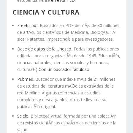
estupendamente
en esta TED
.
CIENCIA Y CULTURA
Freefullpdf
. Buscador en PDF de mÃ¡s de 80 millones
de artÃ­culos cientÃ­ficos de Medicina, BiologÃ­a, FÃ­
sica, Patentes. Imprescindible para investigadores.
Base de datos de la Unesco
. Todas las publicaciones
editadas por la organizaciÃ³n desde 1945. EducaciÃ³n,
ciencias naturales, ciencias sociales y humanas,
culturaâ€¦
Con un buscador fabuloso
.
Pubmed
. Buscador que indexa mÃ¡s de 21 millones
de estudios de literatura mÃ©dica extraÃ­das de la
red Medline. Algunas referencias a estudios
completos y descargables, otras te llevan a su
publicaciÃ³n original.
Scielo
. Biblioteca virtual formada por una colecciÃ³n
de revistas cientÃ­ficas espaÃ±olas de ciencias de la
salud.