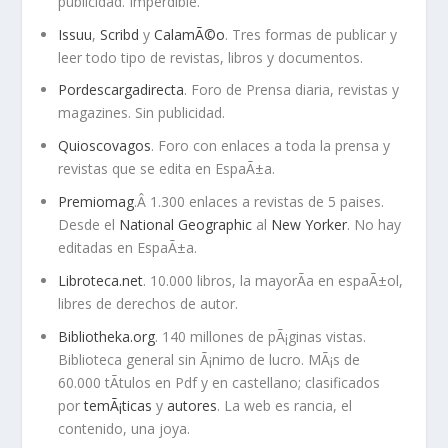
publicidad. Imperdible.
Issuu
,
Scribd
y
CalamÃ©o
. Tres formas de publicar y
leer todo tipo de revistas, libros y documentos.
Pordescargadirecta
. Foro de Prensa diaria, revistas y
magazines. Sin publicidad.
Quioscovagos
. Foro con enlaces a toda la prensa y
revistas que se edita en EspaÃ±a.
Premiomag
.Â 1.300 enlaces a revistas de 5 paises.
Desde el
National Geographic
al
New Yorker
. No hay
editadas en EspaÃ±a.
Libroteca.net
. 10.000 libros, la mayorÃ­a en espaÃ±ol,
libres de derechos de autor.
Bibliotheka.org
. 140 millones de pÃ¡ginas vistas.
Biblioteca general sin Ã¡nimo de lucro. MÃ¡s de
60.000 tÃ­tulos en Pdf y en castellano; clasificados
por
temÃ¡ticas
y
autores
. La web es rancia, el
contenido, una joya.