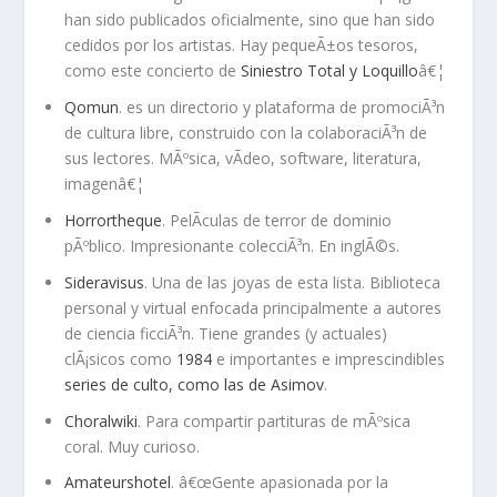
han sido publicados oficialmente, sino que han sido
cedidos por los artistas. Hay pequeÃ±os tesoros,
como este concierto de
Siniestro Total y Loquillo
â€¦
Qomun
. es un directorio y plataforma de promociÃ³n
de cultura libre, construido con la colaboraciÃ³n de
sus lectores. MÃºsica, vÃ­deo, software, literatura,
imagenâ€¦
Horrortheque
. PelÃ­culas de terror de dominio
pÃºblico. Impresionante colecciÃ³n. En inglÃ©s.
Sideravisus
. Una de las joyas de esta lista. Biblioteca
personal y virtual enfocada principalmente a autores
de ciencia ficciÃ³n. Tiene grandes (y actuales)
clÃ¡sicos como
1984
e importantes e imprescindibles
series de culto, como las de Asimov
.
Choralwiki
. Para compartir partituras de mÃºsica
coral. Muy curioso.
Amateurshotel
. â€œGente apasionada por la