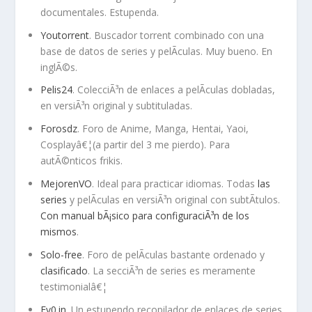
documentales. Estupenda.
Youtorrent
. Buscador torrent combinado con una
base de datos de series y pelÃ­culas. Muy bueno. En
inglÃ©s.
Pelis24
. ColecciÃ³n de enlaces a pelÃ­culas dobladas,
en versiÃ³n original y subtituladas.
Forosdz
. Foro de Anime, Manga, Hentai, Yaoi,
Cosplayâ€¦(a partir del 3 me pierdo). Para
autÃ©nticos frikis.
MejorenVO
. Ideal para practicar idiomas. Todas
las
series
y pelÃ­culas en versiÃ³n original con subtÃ­tulos.
Con manual bÃ¡sico para configuraciÃ³n de los
mismos
.
Solo-free
. Foro de pelÃ­culas bastante ordenado y
clasificado
. La secciÃ³n de series es meramente
testimonialâ€¦
Ev0.in
. Un estupendo recopilador de enlaces de series