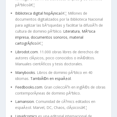
pÃºblicoâ€¦
Biblioteca digital hispÃ¡nica
â€¦ Millones de
documentos digitalizados por la Biblioteca Nacional
para agilizar las bÃºsquedas y facilitar la difusiÃ³n de
cultura de dominio pÃºblico.
Literatura
,
MÃºsica
impresa
,
documentos sonoros
,
material
cartogrÃ¡fico
â€¦
Librodot.com
. 11.000 obras libres de derechos de
autores clÃ¡sicos, poco conocidos o inÃ©ditos.
Manuales cientÃ­ficos y tesis doctorales.
Manybooks
. Libros de dominio pÃºblico en 40
idiomas.
TambiÃ©n en espaÃ±ol
.
Feedbooks.com
. Gran colecciÃ³n en inglÃ©s de obras
contemporÃ¡neas de dominio pÃºblico.
Lamansion
. Comunidad de cÃ³mics editados en
espaÃ±ol. Marvel, DC, Chaos, clÃ¡sicosâ€¦
Liquidcomics
es una editorial internacional de