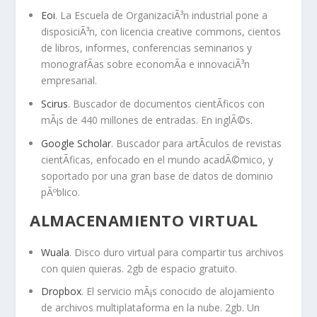
Eoi
. La Escuela de OrganizaciÃ³n industrial pone a
disposiciÃ³n, con licencia creative commons, cientos
de libros, informes, conferencias seminarios y
monografÃ­as sobre economÃ­a e innovaciÃ³n
empresarial.
Scirus
. Buscador de documentos cientÃ­ficos con
mÃ¡s de 440 millones de entradas. En inglÃ©s.
Google Scholar
. Buscador para artÃ­culos de revistas
cientÃ­ficas, enfocado en el mundo acadÃ©mico, y
soportado por una gran base de datos de dominio
pÃºblico.
ALMACENAMIENTO VIRTUAL
Wuala
. Disco duro virtual para compartir tus archivos
con quien quieras. 2gb de espacio gratuito.
Dropbox
. El servicio mÃ¡s conocido de alojamiento
de archivos multiplataforma en la nube. 2gb. Un