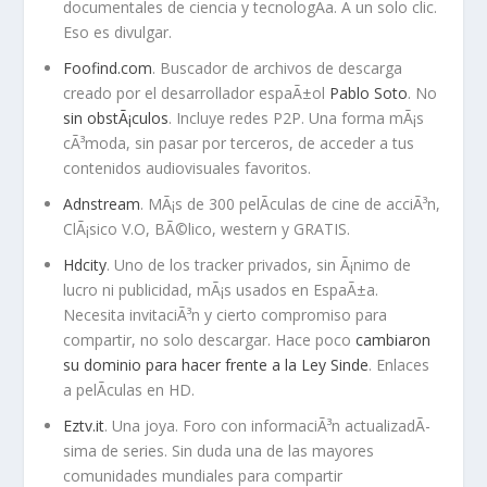
documentales de ciencia y tecnologÃ­a. A un solo clic.
Eso es divulgar.
Foofind.com
. Buscador de archivos de descarga
creado por el desarrollador espaÃ±ol
Pablo Soto
. No
sin obstÃ¡culos
. Incluye redes P2P. Una forma mÃ¡s
cÃ³moda, sin pasar por terceros, de acceder a tus
contenidos audiovisuales favoritos.
Adnstream
. MÃ¡s de 300 pelÃ­culas de cine de acciÃ³n,
ClÃ¡sico V.O, BÃ©lico, western y GRATIS.
Hdcity
. Uno de los tracker privados, sin Ã¡nimo de
lucro ni publicidad, mÃ¡s usados en EspaÃ±a.
Necesita invitaciÃ³n y cierto compromiso para
compartir, no solo descargar. Hace poco
cambiaron
su dominio para hacer frente a la Ley Sinde
. Enlaces
a pelÃ­culas en HD.
Eztv.it
. Una joya. Foro con informaciÃ³n actualizadÃ­
sima de series. Sin duda una de las mayores
comunidades mundiales para compartir