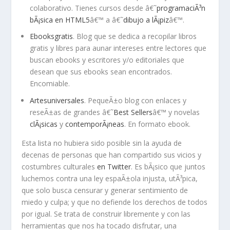
colaborativo. Tienes cursos desde â€˜
programaciÃ³n
bÃ¡sica en HTML5
â€™ a â€˜
dibujo a lÃ¡piz
â€™.
Ebooksgratis
. Blog que se dedica a recopilar libros
gratis y libres para aunar intereses entre lectores que
buscan ebooks y escritores y/o editoriales que
desean que sus ebooks sean encontrados.
Encomiable.
Artesuniversales
. PequeÃ±o blog con enlaces y
reseÃ±as de grandes â€˜
Best Sellers
â€™ y novelas
clÃ¡sicas
y
contemporÃ¡neas
. En formato ebook.
Esta lista no hubiera sido posible sin la ayuda de
decenas de personas que han compartido sus vicios y
costumbres culturales
en Twitter
. Es bÃ¡sico que juntos
luchemos contra una ley espaÃ±ola injusta, utÃ³pica,
que solo busca censurar y generar sentimiento de
miedo y culpa; y que no defiende los derechos de todos
por igual. Se trata de construir libremente y con las
herramientas que nos ha tocado disfrutar, una