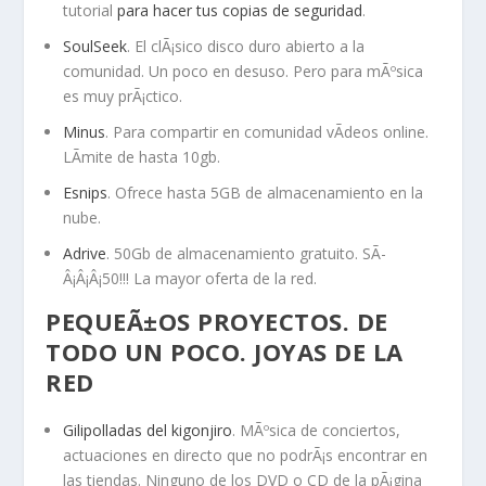
tutorial
para hacer tus copias de seguridad
.
SoulSeek
. El clÃ¡sico disco duro abierto a la
comunidad. Un poco en desuso. Pero para mÃºsica
es muy prÃ¡ctico.
Minus
. Para compartir en comunidad vÃ­deos online.
LÃ­mite de hasta 10gb.
Esnips
. Ofrece hasta 5GB de almacenamiento en la
nube.
Adrive
. 50Gb de almacenamiento gratuito. SÃ­
Â¡Â¡Â¡50!!! La mayor oferta de la red.
PEQUEÃ±OS PROYECTOS. DE
TODO UN POCO. JOYAS DE LA
RED
Gilipolladas del kigonjiro
. MÃºsica de conciertos,
actuaciones en directo que no podrÃ¡s encontrar en
las tiendas. Ninguno de los DVD o CD de la pÃ¡gina