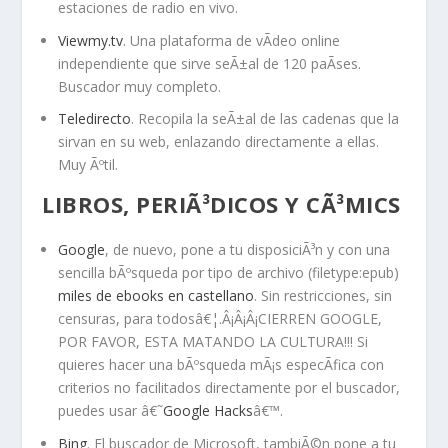
estaciones de radio en vivo.
Viewmy.tv
. Una plataforma de vÃ­deo online
independiente que sirve seÃ±al de 120 paÃ­ses.
Buscador muy completo.
Teledirecto
. Recopila la seÃ±al de las cadenas que la
sirvan en su web, enlazando directamente a ellas.
Muy Ãºtil.
LIBROS, PERIÃ³DICOS Y CÃ³MICS
Google
, de nuevo, pone a tu disposiciÃ³n y con una
sencilla bÃºsqueda por tipo de archivo (filetype:epub)
miles de ebooks en castellano
. Sin restricciones, sin
censuras, para todosâ€¦.Â¡Â¡Â¡CIERREN GOOGLE,
POR FAVOR, ESTA MATANDO LA CULTURA!!! Si
quieres hacer una bÃºsqueda mÃ¡s especÃ­fica con
criterios no facilitados directamente por el buscador,
puedes usar â€˜
Google Hacks
â€™.
Bing
. El buscador de Microsoft, tambiÃ©n pone a tu