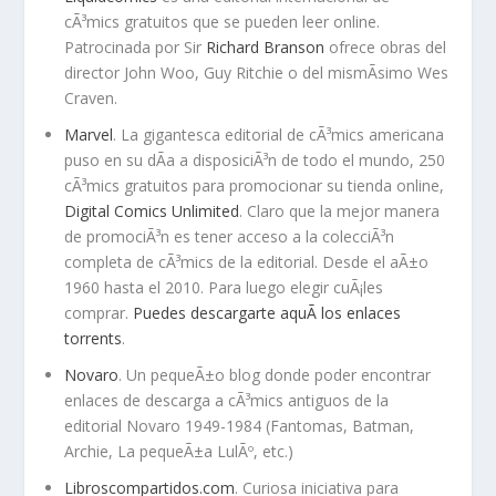
cÃ³mics gratuitos que se pueden leer online.
Patrocinada por Sir
Richard Branson
ofrece obras del
director John Woo, Guy Ritchie o del mismÃ­simo Wes
Craven.
Marvel
. La gigantesca editorial de cÃ³mics americana
puso en su dÃ­a a disposiciÃ³n de todo el mundo, 250
cÃ³mics gratuitos para promocionar su tienda online,
Digital Comics Unlimited
. Claro que la mejor manera
de promociÃ³n es tener acceso a la colecciÃ³n
completa de cÃ³mics de la editorial. Desde el aÃ±o
1960 hasta el 2010. Para luego elegir cuÃ¡les
comprar.
Puedes descargarte aquÃ­ los enlaces
torrents
.
Novaro
. Un pequeÃ±o blog donde poder encontrar
enlaces de descarga a cÃ³mics antiguos de la
editorial Novaro 1949-1984 (Fantomas, Batman,
Archie, La pequeÃ±a LulÃº, etc.)
Libroscompartidos.com
. Curiosa iniciativa para