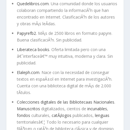
Quedelibros.com
. Una comunidad donde los usuarios
colaboran compartiendo la informaciÃ³n que han
encontrado en Internet. ClasificaciÃ³n de los autores
y obras mÃ¡s leÃ­das.
Papyrefb2
. MÃ¡s de 2500 libros en formato papyre.
Buena clasificaciÃ³n. Sin publicidad.
Liberateca books
. Oferta limitada pero con una
â€˜interfaceâ€™ muy intuitiva, moderna y clara. Sin
publicidad.
Elaleph.com
. Nace con la necesidad de conseguir
textos en espaÃ±ol en Internet para investigaciÃ³n.
Cuenta con una biblioteca digital de mÃ¡s de 2.000
tÃ­tulos.
Colecciones digitales de las Bibliotecaas Nacionales
.
Manuscritos
digitalizados, cientos de
incunables
,
fondos
culturales,
catÃ¡logos
publicados,
lenguas
territorialesâ€¦ Todo lo necesario para cualquier
filÃ³logo o ratÃ³n de biblioteca clÃ¡sica y de dominio