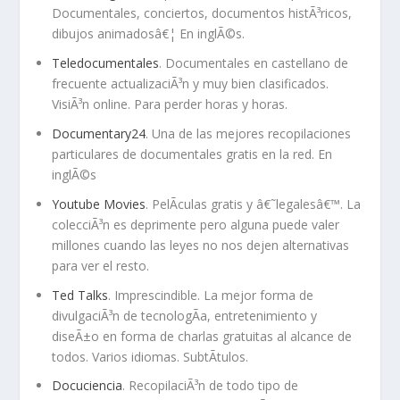
Documentales, conciertos, documentos histÃ³ricos,
dibujos animadosâ€¦ En inglÃ©s.
Teledocumentales
. Documentales en castellano de
frecuente actualizaciÃ³n y muy bien clasificados.
VisiÃ³n online. Para perder horas y horas.
Documentary24
. Una de las mejores recopilaciones
particulares de documentales gratis en la red. En
inglÃ©s
Youtube Movies
. PelÃ­culas gratis y â€˜legalesâ€™. La
colecciÃ³n es deprimente pero alguna puede valer
millones cuando las leyes no nos dejen alternativas
para ver el resto.
Ted Talks
. Imprescindible. La mejor forma de
divulgaciÃ³n de tecnologÃ­a, entretenimiento y
diseÃ±o en forma de charlas gratuitas al alcance de
todos. Varios idiomas. SubtÃ­tulos.
Docuciencia
. RecopilaciÃ³n de todo tipo de