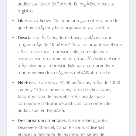
audiovisuales de BitTorrent. En inglÃ©s. Necesita
registro.
Liberateca Series
. No tiene una gran oferta, pero lo
que hay estÃ¡ muy bien organizado y accesible.
Divxclasico
. Â¿Cansado de buscar pelÃ­culas que
tengan mÃ¡s de 10 aÃ±os? Para los amantes del cine
clÃ¡sico. Un foro imprescincible, con enlaces a
torrents e intercambio de informaciÃ³n sobre el cine
mÃ¡s olvidado. Imprescindible para comprender y
mantener vivo los orÃ­genes del sÃ©ptimo arte.
Elitefreak
. Torrents a 4.500 pelÃ­culas, mÃ¡s de 1.000
series y 130 documentales; foro, clasificaciones,
favoritos. Una de las webs mÃ¡s usadas para
compartir y disfrutar de archivos con contenido
audiovisual en EspaÃ±a.
Descargardocumentales
. National Geographic,
Discovery Channel, Canal Historia, Odiseaâ€¦
enlaces a descarga de las mejores series de