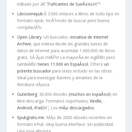
editado por â€˜
Traficantes de SueÃ±os
â€™.
Librosenepub
.Â 3.000 enlaces a libros de todo tipo en
formato epub. IncÃ³modo de buscar pero buena
compilaciÃ³n.
Open Library
. Un buscador,
iniciativa de Internet
Archive
, que indexa desde las grandes bases de
datos de internet para acumular 1.000.000 de libros
gratis. SÃ­ Â¡un millÃ³n! La mayorÃ­a en inglÃ©s pero
tambiÃ©n
tienes 11.000 en EspaÃ±ol
. Ofrece
un
potente buscador
para texto incluido en las obras.
Ideal para investigar fuentes y amantes de la
literatura clÃ¡sica.
Gutenberg
. 36.000 ebooks (
muchos en espaÃ±ol
) en
libre descarga. Formatos soportados;
Kindle,
Android, iPad
â€¦ Los
mÃ¡s descargados
.
Epubgratis.me
. MÃ¡s de 2000 ebooks recientes en
formato ePub. Muy buena interface. Sin publicidad.
Una joya altruista.