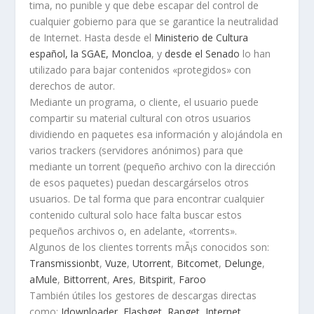
tima, no punible y que debe escapar del control de
cualquier gobierno para que se garantice la neutralidad
de Internet. Hasta desde el
Ministerio de Cultura
español, la SGAE, Moncloa
, y
desde el Senado
lo han
utilizado para bajar contenidos «protegidos» con
derechos de autor.
Mediante un programa, o cliente, el usuario puede
compartir su material cultural con otros usuarios
dividiendo en paquetes esa información y alojándola en
varios trackers (servidores anónimos) para que
mediante un torrent (pequeño archivo con la dirección
de esos paquetes) puedan descargárselos otros
usuarios. De tal forma que para encontrar cualquier
contenido cultural solo hace falta buscar estos
pequeños archivos o, en adelante, «torrents».
Algunos de los clientes torrents mÃ¡s conocidos son:
Transmissionbt
,
Vuze
,
Utorrent
,
Bitcomet
,
Delunge
,
aMule
,
Bittorrent
,
Ares
,
Bitspirit
,
Faroo
También útiles los gestores de descargas directas
como:
Jdownloader
,
Flashget
,
Rapget
,
Internet