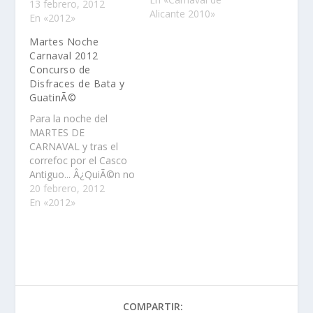
13 febrero, 2012
junto al Auditorio.
Alicante 2010»
En «2012»
Talleres escolares.
Sesiones por la
Martes Noche
maÃ±ana de 9:30 a
Carnaval 2012
11:30 horas y por la
Concurso de
tarde de 15:30 a 16:30
Disfraces de Bata y
horas.Domingo 7 de
GuatinÃ©
febrero: DIUMENGE
Para la noche del
DE…
MARTES DE
CARNAVAL y tras el
correfoc por el Casco
Antiguo... Â¿QuiÃ©n no
lucirÃ­a un disfraz
20 febrero, 2012
tirando la basura?
En «2012»
Premio seguro para
los primeros. Sitio:
Plaza de San CristÃ³bal
(Rambla) DÃ­a: Martes
21F Hora: 24h
COMPARTIR: