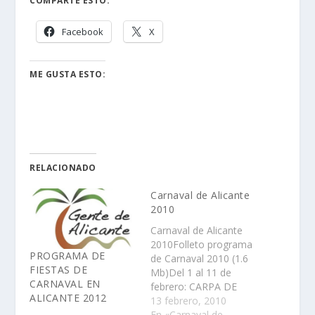
COMPARTE ESTO:
Facebook
X
ME GUSTA ESTO:
RELACIONADO
Carnaval de Alicante
2010
Carnaval de Alicante
2010Folleto programa
PROGRAMA DE
de Carnaval 2010 (1.6
FIESTAS DE
Mb)Del 1 al 11 de
CARNAVAL EN
febrero: CARPA DE
ALICANTE 2012
CARNAVALEn la
13 febrero, 2010
Explanada de EspaÃ±a,
En «Carnaval de