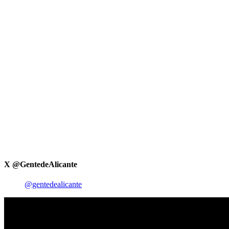
X @GentedeAlicante
@gentedealicante