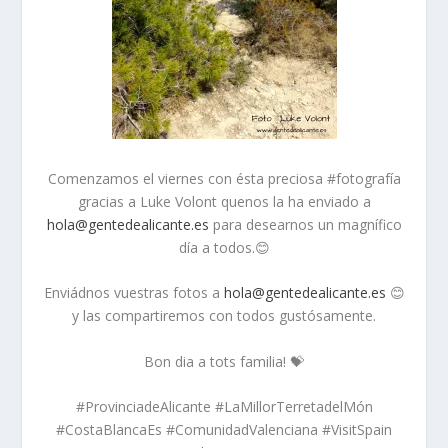
Comenzamos el viernes con ésta preciosa #fotografía
gracias a Luke Volont quenos la ha enviado a
hola@gentedealicante.es
para desearnos un magnífico
día a todos.😊
Enviádnos vuestras fotos a
hola@gentedealicante.es
😊
y las compartiremos con todos gustósamente.
Bon dia a tots familia! 💝
#ProvinciadeAlicante #LaMillorTerretadelMón
#CostaBlancaEs #ComunidadValenciana #VisitSpain