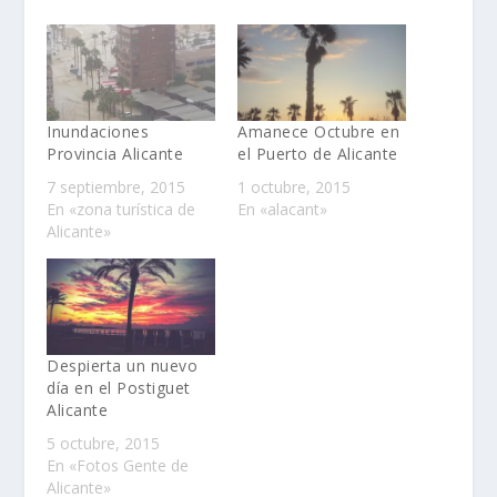
Inundaciones
Amanece Octubre en
Provincia Alicante
el Puerto de Alicante
7 septiembre, 2015
1 octubre, 2015
En «zona turística de
En «alacant»
Alicante»
Despierta un nuevo
día en el Postiguet
Alicante
5 octubre, 2015
En «Fotos Gente de
Alicante»