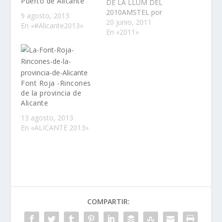
Puerto de Alicante
DE LA LLUM DEL
2010AMSTEL por
9 agosto, 2013
tercer aÃ±o
20 junio, 2011
En «#Alicante2013»
consecutivo y
En «2011»
formando parte ya del
calendario oficial de las
fiestas ha creado la
noche de la luz:
AMSTEL NIT DE LA
Font Roja -Rincones
LLUM. La noche en la
de la provincia de
que Amstel iluminarÃ¡
Alicante
el…
13 agosto, 2013
En «ALICANTE 2013»
COMPARTIR: