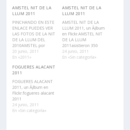
AMSTEL NIT DE LA
AMSTEL NIT DE LA
LLUM 2011
LLUM 2011
PINCHANDO EN ESTE
AMSTEL NIT DE LA
ENLACE PUEDES VER
LLUM 2011, un Ã¡lbum
LAS FOTOS DE LA NIT
en Flickr.AMSTEL NIT
DE LA LLUM DEL
DE LA LLUM
2010AMSTEL por
2011asistieron 350
tercer aÃ±o
20 junio, 2011
personas, hubo
24 junio, 2011
consecutivo y
En «2011»
catering, mÃºsica y
En «Sin categoría»
formando parte ya del
cerveza para todos. El
FOGUERES ALACANT
calendario oficial de las
barco zarpÃ³ del
2011
fiestas ha creado la
puerto y, ante el oleaje
noche de la luz:
que levantaba el
FOGUERES ALACANT
AMSTEL NIT DE LA
viento, se decidiÃ³
2011, un Ã¡lbum en
LLUM. La noche en la
volver porque la
Flickr.fogueres alacant
que Amstel iluminarÃ¡
navegaciÃ³n era
2011
el…
complicada. Pero la
24 junio, 2011
fiesta siguiÃ³ hasta…
En «Sin categoría»